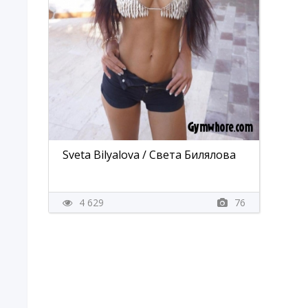
Sveta Bilyalova / Cвета Билялова
4 629
76