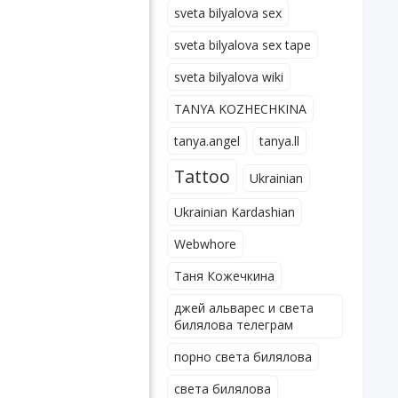
sveta bilyalova sex
sveta bilyalova sex tape
sveta bilyalova wiki
TANYA KOZHECHKINA
tanya.angel
tanya.ll
Tattoo
Ukrainian
Ukrainian Kardashian
Webwhore
Таня Кожечкина
джей альварес и света
билялова телеграм
порно света билялова
света билялова